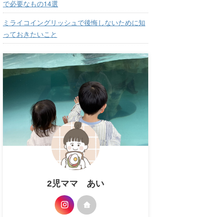
で必要なもの14選
ミライコイングリッシュで後悔しないために知
っておきたいこと
2児ママ あい